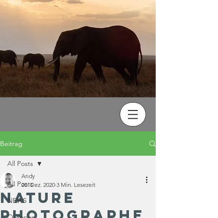
Beitrag
All Posts
Andy
All Posts
20. Dez. 2020
3 Min. Lesezeit
Nature
NEWS
photographe
Olympus