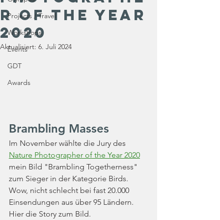
r of the year
Projects / Travel
2020
Workshops
Aktualisiert:
6. Juli 2024
Events
GDT
Awards
Brambling Masses
Im November wählte die Jury des 
Nature Photographer of the Year 2020
mein Bild "Brambling Togetherness" 
zum Sieger in der Kategorie Birds. 
Wow, nicht schlecht bei fast 20.000 
Einsendungen aus über 95 Ländern. 
Hier die Story zum Bild.