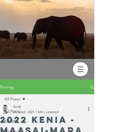
Beitrag
All Posts
Andy
All Posts
21. Sept. 2021
1 Min. Lesezeit
2022 Kenia -
NEWS
Maasai-Mara
Olympus