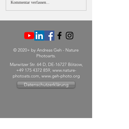
Kommentar verfassen...
Juli 25 -
Juni 24 -
Wander-
Naturfo
Fotoworkshops
mit der 
in Oberstdorf
Systemk
© 2020+ by Andreas Geh - Nature
Photoarts.
Marwitzer Str. 64 D, DE-16727 Bötzow,
+49 175 4372 859
,
www.nature-
photoats.com
,
www.geh-photo.org
Datenschutzerklärung