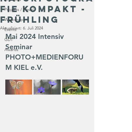
fie kompakt -
Projects / Travel
Frühling
Workshops
Aktualisiert:
6. Juli 2024
Events
Mai 2024 Intensiv 
GDT
Seminar 
Awards
PHOTO+MEDIENFORU
M KIEL e.V.