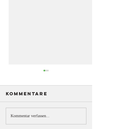
Kommentare
Kommentar verfassen...
Juli 25 -
Juni 24 -