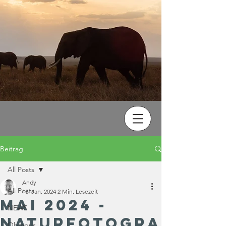
Beitrag
All Posts
Andy
All Posts
13. Jan. 2024
2 Min. Lesezeit
Mai 2024 -
NEWS
Naturfotogra
Olympus