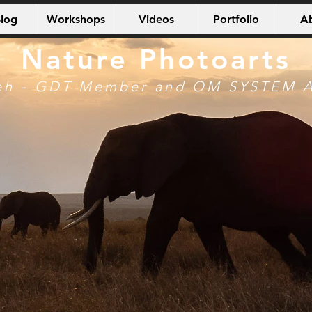
log
Workshops
Videos
Portfolio
A
Nature Photoarts
eh - GDT Member and OM SYSTEM 