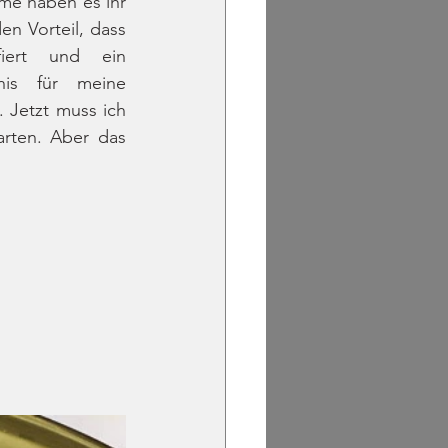
e haben es ihr 
n Vorteil, dass 
iert und ein 
is für meine 
 Jetzt muss ich 
rten. Aber das 