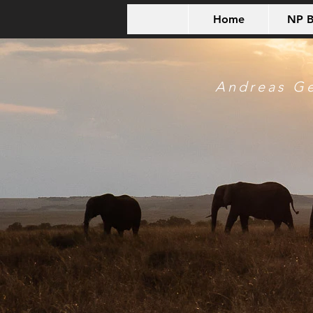
Home
NP B
Andreas G