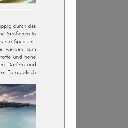
üppig durch das 
he Sträßchen in 
ante Spaniens. 
e werden zum 
roffe und hohe 
en Dörfern und 
. Fotografisch 