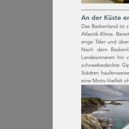
An der Küste e
Das Baskenland ist z
Atlantik-Klima. Bere
enge Täler und über
Nach dem Baskenla
Landesinneren hin v
schneebedeckte Gip
Städten haufenweise
eine Motiv-Vielfalt o