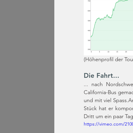
(Höhenprofil der Tou
Die Fahrt...
... nach Nordschwe
California-Bus gemac
und mit viel Spass.A
Stück hat er kompon
Dritt um ein paar Ta
https://vimeo.com/210