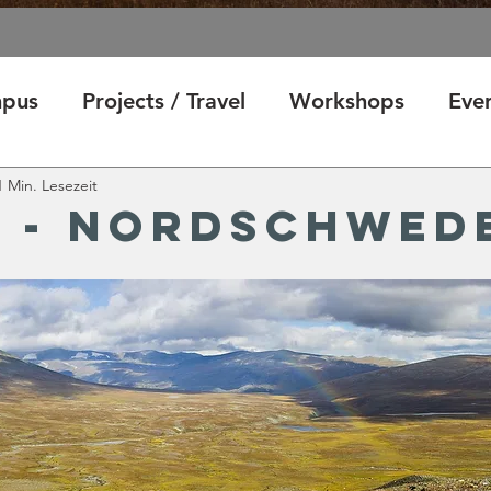
pus
Projects / Travel
Workshops
Eve
1 Min. Lesezeit
k - Nordschwed