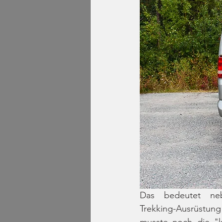
Das bedeutet neb
Trekking-Ausrüstung
musste noch die "k