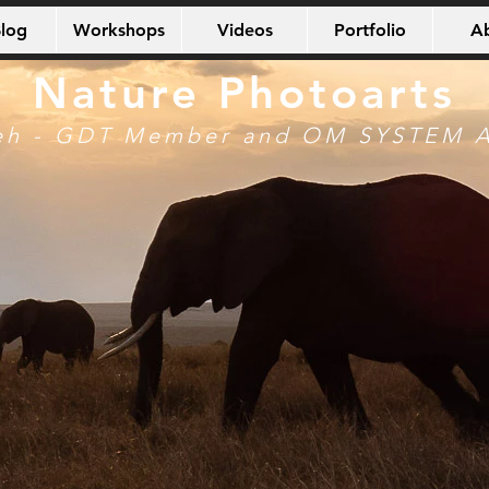
log
Workshops
Videos
Portfolio
A
Nature Photoarts
eh - GDT Member and OM SYSTEM 