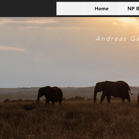
Home
NP B
Andreas G