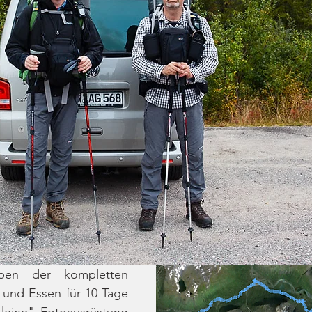
en der kompletten 
 und Essen für 10 Tage 
leine" Fotoausrüstung 