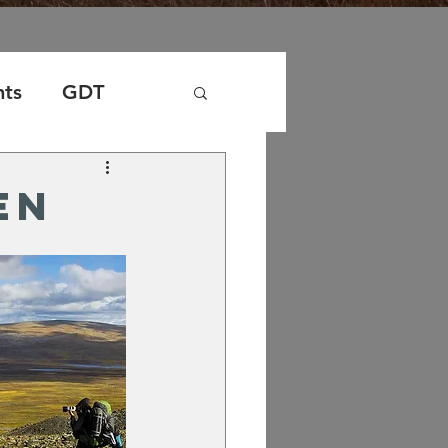
nts
GDT
en