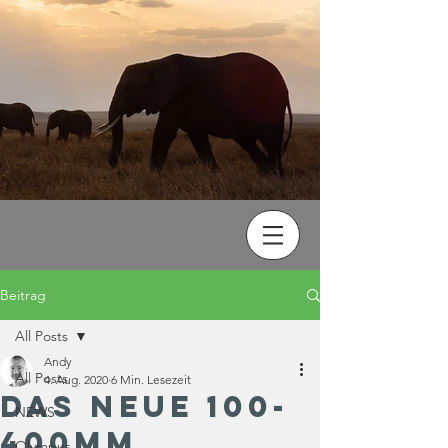
Beitrag
All Posts
Andy
All Posts
4. Aug. 2020
6 Min. Lesezeit
Das neue 100-
NEWS
400mm
Olympus