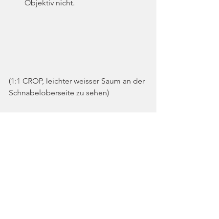
Objektiv nicht.
(1:1 CROP, leichter weisser Saum an der 
Schnabeloberseite zu sehen)
In der allgemeinen Handhabung ist mir 
aufgefallen, dass die Gefahr besteht, 
beim Hantieren leicht an den IS-
Schalter zu kommen und unbemerkt 
abzuschalten. Ein weiterer Aspekt ist die 
Naheinstellgrenze, die mit ca. 1,3m 
deutlich länger ist als bei den PRO-
Objektiven. Diese Einschränkung mag 
ich nicht so sehr. Wer gerne Tele-