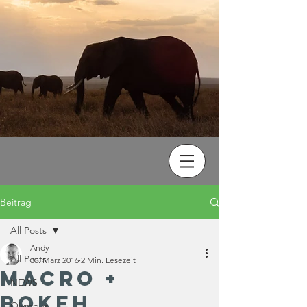
Beitrag
All Posts
Andy
All Posts
30. März 2016
2 Min. Lesezeit
Macro +
NEWS
Bokeh
Olympus