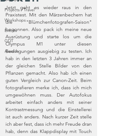
Jetzt geht es wieder raus in den 
Projects / Travel
Praxistest. Mit den Märzenbechern hat 
Workshops
die "Blümchenfotografen-Saison" 
begonnen. Also pack ich meine neue 
Events
Ausrüstung und starte los um die 
GDT
Olympus M1 unter diesen 
Awards
Bedingungen ausgiebig zu testen. Ich 
hab in den letzten 3 Jahren immer an 
der gleichen Stelle Bilder von den 
Pflanzen gemacht. Also hab ich einen 
guten Vergleich zur Canon-Zeit. Beim 
fotografieren merke ich, dass ich mich 
umgewöhnen muss. Der Autofokus 
arbeitet einfach anders mit seiner 
Kontrastmessung und die Einstellerei 
ist auch anders. Nach kurzer Zeit stelle 
ich aber fest, dass ich mehr Freude dran 
hab, denn das Klappdisplay mit Touch 